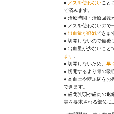
●
メスを使わない
こと
て済みます。
● 治療時間・治療回数
● メスを使わないの
●
出血量が軽減
できま
● 切開しないので最後
● 出血量が少ないこと
ます
。
● 切開しないため、
早
● 切開するより骨の吸
● 高血圧や糖尿病を
できます。
● 歯間乳頭や歯肉の
美を要求される部位に