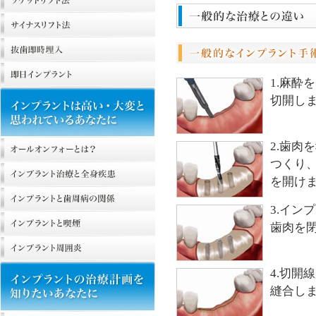
1.麻酔
切開し
2.歯肉
つくり
を開け
3.イン
歯肉を
4.切開
縫合し