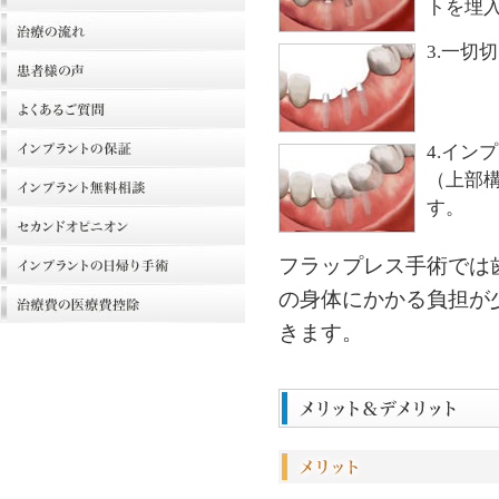
トを埋
3.一切
4.イン
（上部
す。
フラップレス手術では
の身体にかかる負担が
きます。