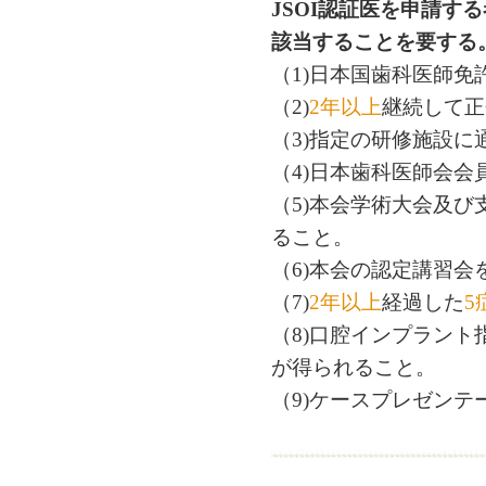
JSOI認証医を申請す
該当することを要する
（1)日本国歯科医師免
（2)
2年以上
継続して正
（3)指定の研修施設に
（4)日本歯科医師会会
（5)本会学術大会及び
ること。
（6)本会の認定講習会
（7)
2年以上
経過した
5
（8)口腔インプラント
が得られること。
（9)ケースプレゼン