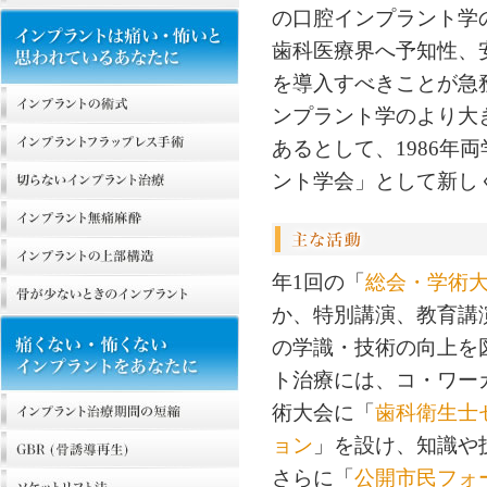
の口腔インプラント学
歯科医療界へ予知性、
を導入すべきことが急
ンプラント学のより大
あるとして、1986年
ント学会」として新し
年1回の「
総会・学術
か、特別講演、教育講
の学識・技術の向上を
ト治療には、コ・ワー
術大会に「
歯科衛生士
ョン
」を設け、知識や
さらに「
公開市民フォ