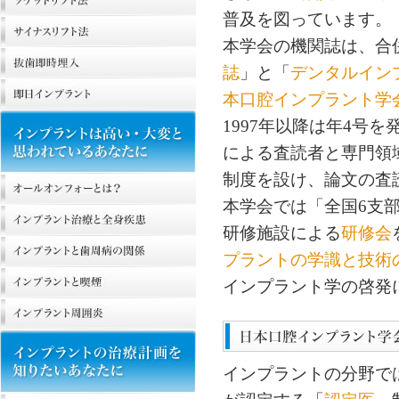
普及を図っています。
本学会の機関誌は、合
誌
」と「
デンタルイン
本口腔インプラント学
1997年以降は年4号
による査読者と専門領
制度を設け、論文の査
本学会では「全国6支
研修施設による
研修会
プラントの学識と技術
インプラント学の啓発
インプラントの分野で