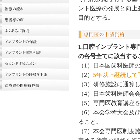
ント医療の発展と向上
目的とする。
1.口腔インプラント
の各号全てに該当する
（1）日本国歯科医師
（2）
5年以上継続して
（3）研修施設に通算
（4）日本歯科医師会
（5）専門医教育講座
（6）本会学術大会及
ること。
（7）本会専門医制度